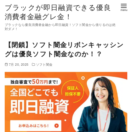
コ
ブラックが即日融資できる優良
ン
消費者金融グレ金！
テ
ブラックなら優良消費者金融から即日融資！ソフト闇金から借りるのは絶
ン
対ダメ！
ツ
【閉鎖】ソフト闇金リボンキャッシン
へ
移
グは優良ソフト闇金なのか！？
動
7月 20, 2025
ソフト闇金