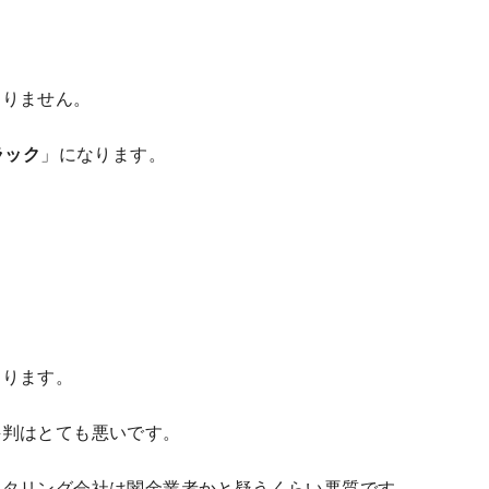
ありません。
ラック
」になります。
。
あります。
評判はとても悪いです。
クタリング会社は闇金業者かと疑うくらい悪質です。