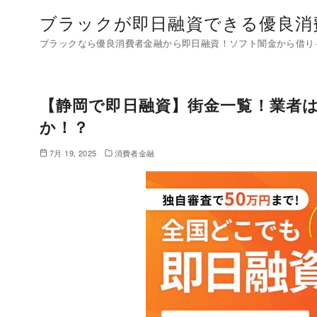
コ
ブラックが即日融資できる優良消
ン
ブラックなら優良消費者金融から即日融資！ソフト闇金から借り
テ
ン
ツ
【静岡で即日融資】街金一覧！業者
へ
移
か！？
動
7月 19, 2025
消費者金融