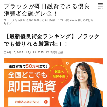
コ
ブラックが即日融資できる優良
ン
消費者金融グレ金！
テ
ブラックなら優良消費者金融から即日融資！ソフト闇金から借りるのは絶
ン
対ダメ！
ツ
【最新優良街金ランキング】ブラック
へ
移
でも借りれる厳選7社！！
動
6月 18, 2025
7月 19, 2025
消費者金融