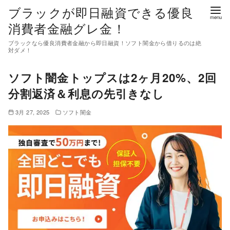
コ
ブラックが即日融資できる優良
ン
消費者金融グレ金！
テ
ブラックなら優良消費者金融から即日融資！ソフト闇金から借りるのは絶
ン
対ダメ！
ツ
ソフト闇金トップスは2ヶ月20%、2回
へ
移
分割返済＆利息の先引きなし
動
3月 27, 2025
ソフト闇金