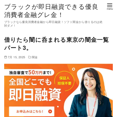
コ
ブラックが即日融資できる優良
ン
消費者金融グレ金！
テ
ブラックなら優良消費者金融から即日融資！ソフト闇金から借りるのは絶
ン
対ダメ！
ツ
借りたら闇に呑まれる東京の闇金一覧
へ
移
パート3。
動
7月 15, 2025
闇金