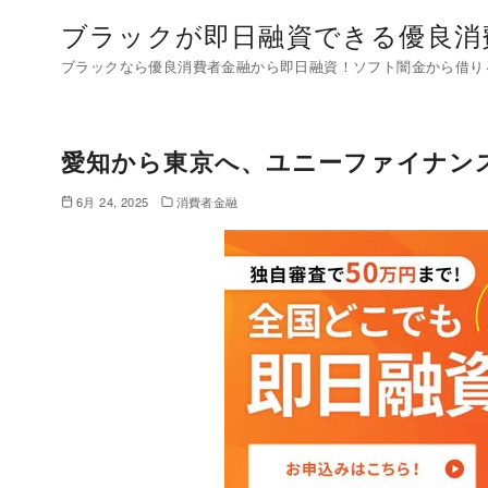
コ
ブラックが即日融資できる優良消
ン
ブラックなら優良消費者金融から即日融資！ソフト闇金から借り
テ
ン
ツ
愛知から東京へ、ユニーファイナン
へ
移
6月 24, 2025
消費者金融
動