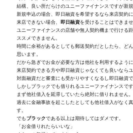
結構、良い所だらけのユニーファイナンスですが新
新規申込の場合、即日融資を希望するなら来店契約
来店できない場合、
即日融資
を受けることはできま
ユニーファイナンスの店舗や無人契約機まで行ける
ススメできません。
時間に余裕があるとしても郵送契約だとしたら、どん
思います。
だから急ぎでお金が必要な方は他社を利用するよう
来店契約できる方や即日融資じゃなくても良いなら
対面融資だと審査にも受かりやすくなるし即日融資
しかしブラックでも借りれるユニーファイナンスで
まず他社借入を延滞していたら絶対に借りれません
過去に金融事故を起こしたとしても他社借入がなく
す。
でも
ブラック
である以上は期待してはダメです。
「お金借りれたらいいな」